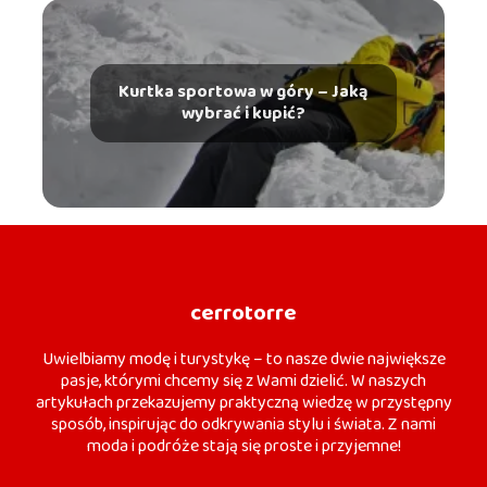
Kurtka sportowa w góry – Jaką
wybrać i kupić?
cerrotorre
Uwielbiamy modę i turystykę – to nasze dwie największe
pasje, którymi chcemy się z Wami dzielić. W naszych
artykułach przekazujemy praktyczną wiedzę w przystępny
sposób, inspirując do odkrywania stylu i świata. Z nami
moda i podróże stają się proste i przyjemne!