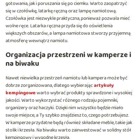
gotowania, jak i poruszania się po ciemku. Warto zaopatrzyć
się w czołówkę, latarkę ręczną oraz lampę namiotową.
Czołówka jest niezwykle praktyczna, ponieważ pozwala mieć
wolne ręce. Latarka ręczna przyda się do oświetlenia
większych obszarów, a lampa namiotowa stworzy przyjemną
atmosferę wewnątrz namiotu.
Organizacja przestrzeni w kamperze i
na biwaku
Nawet niewielka przestrzeń namiotu lub kampera może być
dobrze zorganizowana, dlatego wybierając
artykuły
kempingowe
warto wybrać produkty sprawdzone i wysokiej
jakości. Warto wykorzystać różnego rodzaju pojemniki,
organizery oraz haczyki. Dzięki nim wszystko będzie miało
swoje miejsce, a Ty szybko znajdziesz to, czego potrzebujesz.
W kamperze przydatne będą również składane meble, takie jak
stolik i krzesła. Na biwaku warto zainwestować w solidny stół
kempingowy i wygodne krzesła.